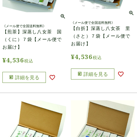
《メール便で全国送料無料》
《メール便で全国送料無料》
【白折】深蒸し八女茶 里
【煎茶】深蒸し八女茶 国
（さと）７袋【メール便で
（くに）７袋【メール便で
お届け】
お届け】
¥
4,536
税込
¥
4,536
税込
詳細を見る
詳細を見る