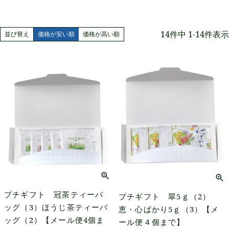
14
件中
1
-
14
件表示
並び替え
価格が安い順
価格が高い順
プチギフト 冠茶ティーバ
プチギフト 翠5ｇ（2）
ッグ（3）ほうじ茶ティーバ
恵・心ばかり5ｇ（3）【メ
ッグ（2）【メール便4個ま
ール便４個まで】