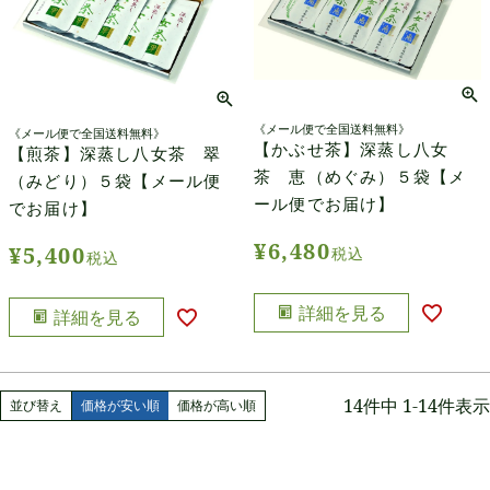
《メール便で全国送料無料》
《メール便で全国送料無料》
【かぶせ茶】深蒸し八女
【煎茶】深蒸し八女茶 翠
茶 恵（めぐみ）５袋【メ
（みどり）５袋【メール便
ール便でお届け】
でお届け】
¥
6,480
¥
5,400
税込
税込
詳細を見る
詳細を見る
14
件中
1
-
14
件表示
並び替え
価格が安い順
価格が高い順