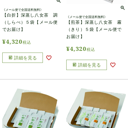
《メール便で全国送料無料》
【白折】深蒸し八女茶 調
《メール便で全国送料無料》
【煎茶】深蒸し八女茶 霧
（しらべ）５袋【メール便
（きり）５袋【メール便で
でお届け】
お届け】
¥
4,320
税込
¥
4,320
税込
詳細を見る
詳細を見る