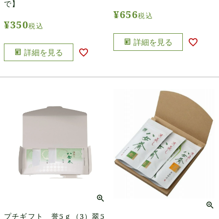
で】
¥
656
税込
¥
350
税込
詳細を見る
詳細を見る
プチギフト 誉5ｇ（3）翠5