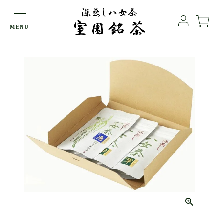
HOME
エコギフト
MENU
ECOギフト 翠（2）恵（1）【メール便でお届け】