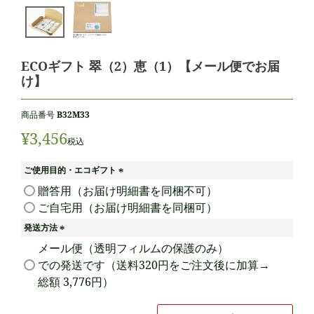
ECOギフト 翠（2）恵（1）【メール便でお届
け】
商品番号
B32M33
¥
3,456
税込
ご使用目的・エコギフト
(
贈答用（お届け明細書を同梱不可）
必
ご自宅用（お届け明細書を同梱可）
須
)
発送方法
(
メール便（透明フィルムの保護のみ）
必
での発送です（送料320円をご注文後に加算→
須
総額 3,776円）
)