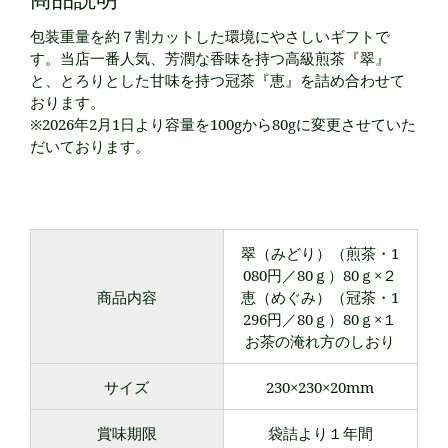
包装重量を約７割カットした環境にやさしいギフトで
す。当店一番人気、芳潤な香味を持つ高級煎茶『翠』
と、とろりとした甘味を持つ冠茶『恵』を詰め合わせて
おります。
※2026年2月1日より容量を100gから80gに変更させていた
だいております。
翠（みどり）（煎茶・1
080円／80ｇ）80ｇ×２
商品内容
恵（めぐみ）（冠茶・1
296円／80ｇ）80ｇ×１
お茶の淹れ方のしおり
サイズ
230×230×20mm
賞味期限
袋詰より１年間