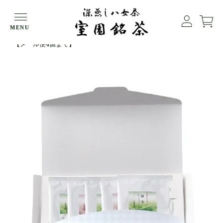
HOME
エコギフト
MENU
プチギフト 冠茶ティーバッグ（3）ほうじ茶ティーバッグ（2）
【メール便4個まで】