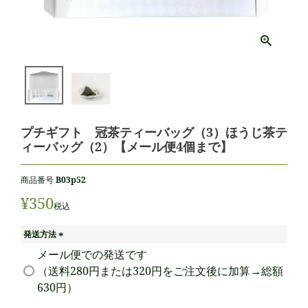
プチギフト 冠茶ティーバッグ（3）ほうじ茶テ
ィーバッグ（2）【メール便4個まで】
商品番号
B03p52
¥
350
税込
発送方法
(
メール便での発送です
必
（送料280円または320円をご注文後に加算→総額
須
630円）
)