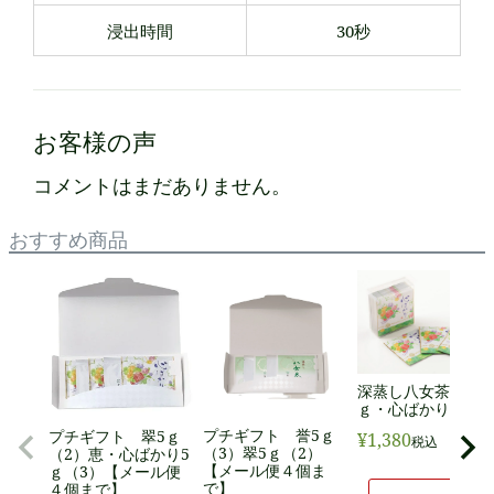
浸出時間
30秒
お客様の声
コメントはまだありません。
おすすめ商品
深蒸し八女茶 恵5
ｇ・心ばかり／10p
プチギフト 誉5ｇ
プチギフト 翠5ｇ
¥
1,380
税込
（3）翠5ｇ（2）
（2）恵・心ばかり5
【メール便４個ま
ｇ（3）【メール便
で】
４個まで】