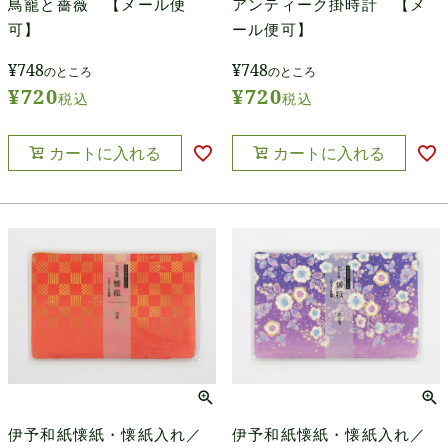
アンティーク掛時計 【メ
鳥籠と薔薇 【メール便
ール便可】
可】
¥
748
¥
748
のところ
のところ
¥
720
¥
720
税込
税込
カートに入れる
カートに入れる
伊予和紙懐紙・懐紙入れ／
伊予和紙懐紙・懐紙入れ／