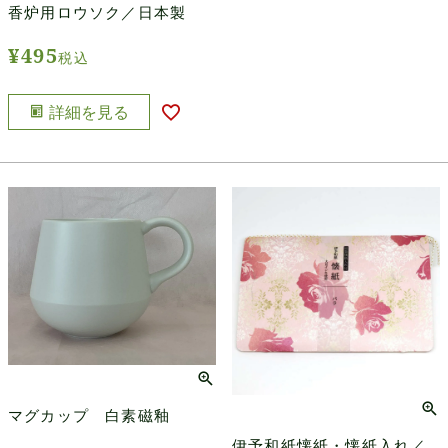
香炉用ロウソク／日本製
¥
495
税込
詳細を見る
マグカップ 白素磁釉
伊予和紙懐紙・懐紙入れ／