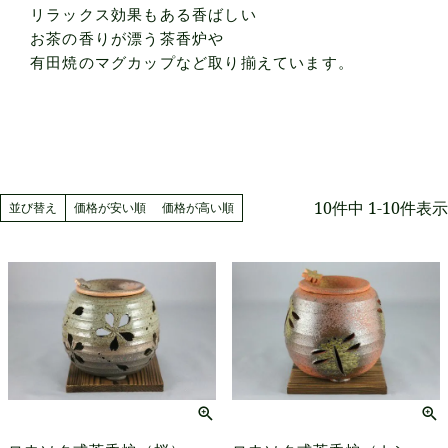
リラックス効果もある香ばしい
お茶の香りが漂う茶香炉や
有田焼のマグカップなど取り揃えています。
10
件中
1
-
10
件表示
並び替え
価格が安い順
価格が高い順