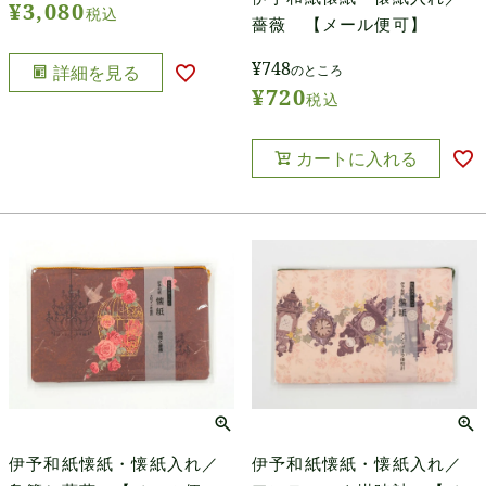
¥
3,080
税込
薔薇 【メール便可】
¥
748
詳細を見る
のところ
¥
720
税込
カートに入れる
伊予和紙懐紙・懐紙入れ／
伊予和紙懐紙・懐紙入れ／