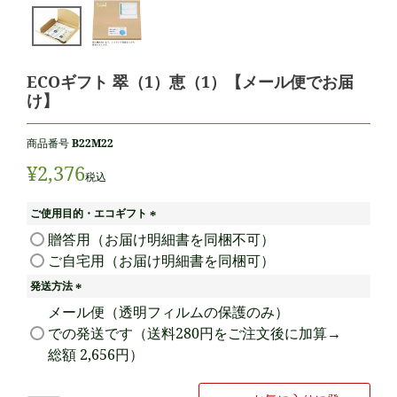
ECOギフト 翠（1）恵（1）【メール便でお届
け】
商品番号
B22M22
¥
2,376
税込
ご使用目的・エコギフト
(
贈答用（お届け明細書を同梱不可）
必
ご自宅用（お届け明細書を同梱可）
須
)
発送方法
(
メール便（透明フィルムの保護のみ）
必
での発送です（送料280円をご注文後に加算→
須
総額 2,656円）
)