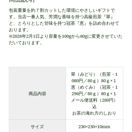
包装重量を約７割カットした環境にやさしいギフトで
す。当店一番人気、芳潤な香味を持つ高級煎茶『翠』
と、とろりとした甘味を持つ冠茶『恵』を詰め合わせて
おります。
※2026年2月1日より容量を100gから80gに変更させていた
だいております。
翠（みどり）（煎茶・1
080円／80ｇ）80ｇ×１
恵（めぐみ）（冠茶・1
商品内容
296円／80ｇ）80ｇ×１
メール便送料（280円）
込
お茶の淹れ方のしおり
サイズ
230×230×10mm