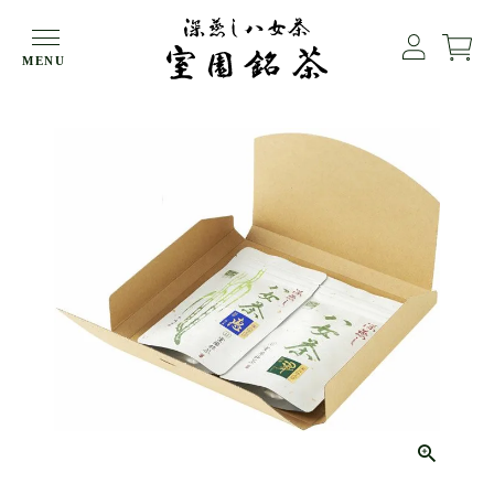
HOME
エコギフト
MENU
ECOギフト 翠（1）恵（1）【メール便でお届け】