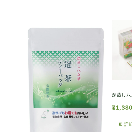
深蒸し八
¥
1,38
詳