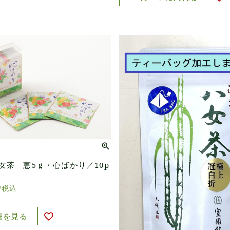
女茶 恵5ｇ・心ばかり／10p
0
税込
細を見る