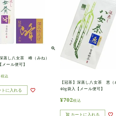
深蒸し八女茶 峰（みね）
入【メール便可】
6
税込
【冠茶】深蒸し八女茶 恵（
40g袋入【メール便可】
ートに入れる
¥
702
税込
カートに入れる