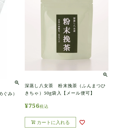
深蒸し八女茶 粉末挽茶（ふんまつひ
きちゃ）50g袋入【メール便可】
めぐみ）
¥
756
税込
カートに入れる