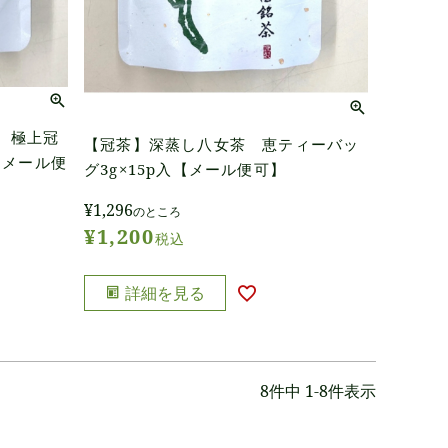
 極上冠
【冠茶】深蒸し八女茶 恵ティーバッ
【メール便
グ3g×15p入【メール便可】
¥
1,296
のところ
¥
1,200
税込
詳細を見る
8
件中
1
-
8
件表示