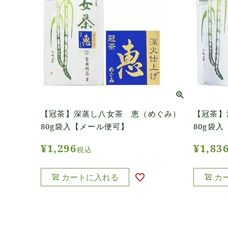
【冠茶】深蒸し八女茶 恵（めぐみ）
【冠茶】
80g袋入【メール便可】
80g袋
¥
1,296
¥
1,83
税込
カートに入れる
カ