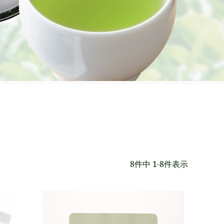
8
件中
1
-
8
件表示