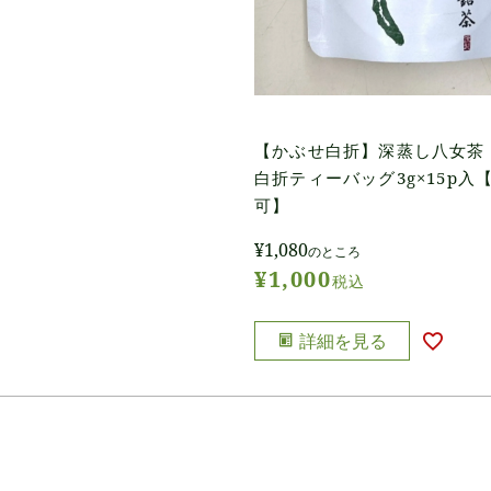
【かぶせ白折】深蒸し八女茶
白折ティーバッグ3g×15p入
可】
¥
1,080
のところ
¥
1,000
税込
詳細を見る