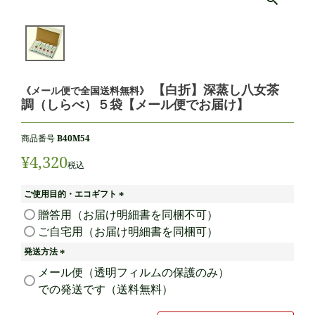
【白折】深蒸し八女茶
《メール便で全国送料無料》
調（しらべ）５袋【メール便でお届け】
商品番号
B40M54
¥
4,320
税込
ご使用目的・エコギフト
(
贈答用（お届け明細書を同梱不可）
必
ご自宅用（お届け明細書を同梱可）
須
)
発送方法
(
メール便（透明フィルムの保護のみ）
必
での発送です（送料無料）
須
)