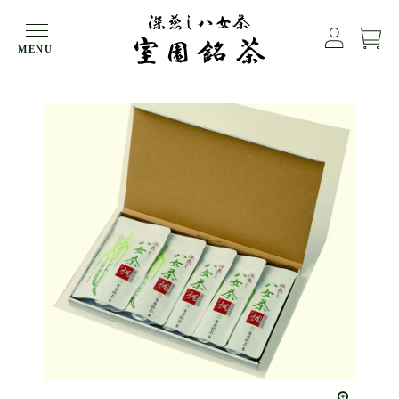
HOME
エコギフト
MENU
【白折】深蒸し八女茶 調（しらべ）５袋【メール便でお届け】