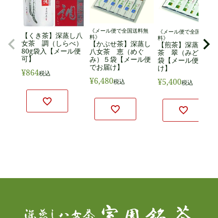
《メール便で全国送料無
《メール便で全国送料無
【くき茶】深蒸し八
料》
料》
女茶 調（しらべ）
【かぶせ茶】深蒸し
【煎茶】深蒸し八
80g袋入【メール便
八女茶 恵（めぐ
茶 翠（みどり）
可】
み）５袋【メール便
袋【メール便でお
でお届け】
け】
¥
864
税込
¥
6,480
¥
5,400
税込
税込