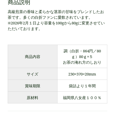
商品説明
高級煎茶の香味と柔らかな茎茶の甘味をブレンドしたお
茶です。多くの白折ファンに愛飲されています。
※2026年2月１日より容量を100gから80gに変更させてい
ただいております。
調（白折・864円／80
商品内容
ｇ）80ｇ×５
お茶の淹れ方のしおり
サイズ
230×370×20mm
賞味期限
袋詰より１年間
原材料
福岡県八女産１００％