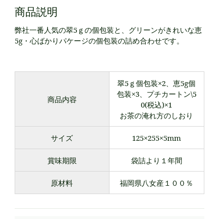
商品説明
弊社一番人気の翠5ｇの個包装と、グリーンがきれいな恵
5g・心ばかりパケージの個包装の詰め合わせです。
翠5ｇ個包装×2、恵5g個
包装×3、プチカートン\5
商品内容
0(税込)×1
お茶の淹れ方のしおり
サイズ
125×255×5mm
賞味期限
袋詰より１年間
原材料
福岡県八女産１００％