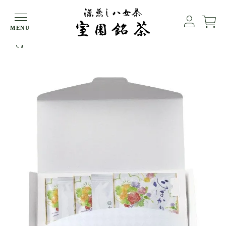
HOME
エコギフト
MENU
プチギフト 翠5ｇ（2）恵・心ばかり5ｇ（3）【メール便４個ま
で】