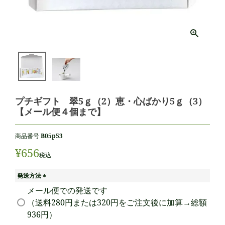
プチギフト 翠5ｇ（2）恵・心ばかり5ｇ（3）
【メール便４個まで】
商品番号
B05p53
¥
656
税込
発送方法
(
メール便での発送です
必
（送料280円または320円をご注文後に加算→総額
須
936円）
)