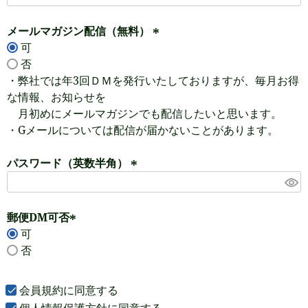
必
メールマガジン配信（無料）
須
可
)
(
否
必
・弊社では年3回ＤＭを発行いたしておりますが、毎月お得
須
な情報、お知らせを
)
月初めにメールマガジンでも配信したいと思います。
・Gメールについては配信が届かないことがあります。
パスワード（英数半角）
(
必
須
郵便DM可否
)
可
(
否
必
須
)
会員規約
に同意する