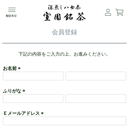
HOME
会員登録
MENU
会員登録
下記の内容をご入力の上、お進みください。
お名前
(
必
ふりがな
須
)
(
必
Ｅメールアドレス
須
)
(
必