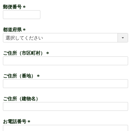
郵便番号
須
)
(
必
都道府県
須
)
(
必
須
ご住所（市区町村）
)
(
必
ご住所（番地）
須
)
(
必
ご住所（建物名）
須
)
お電話番号
(