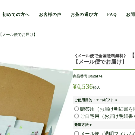
初めての方へ
お客様の声
お茶の選び方
FAQ
お
【メール便でお届け】
【
《メール便で全国送料無料》
【メール便でお届け】
商品番号
B42M74
¥
4,536
税込
ご使用目的・エコギフト
(
贈答用（お届け明細書を
必
ご自宅用（お届け明細書
須
)
発送方法
(
メール便（透明フィルム