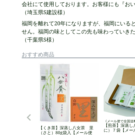
会社にて使用しております。お客様にも『お
（埼玉県S建設様）
福岡を離れて20年になりますが、福岡にいる
せん。福岡の味としてこの先も味わっていき
（千葉県S様）
おすすめ商品
《メール便で全国送
【煎茶】深蒸し
【くき茶】深蒸し八女茶 里
に）７袋【メー
（さと）80g袋入【メール便