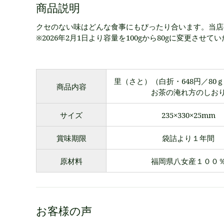
商品説明
クセのない味はどんな食事にもぴったり合います。当店
※2026年2月1日より容量を100gから80gに変更させ
里（さと）（白折・648円／80ｇ
商品内容
お茶の淹れ方のしお
サイズ
235×330×25mm
賞味期限
袋詰より１年間
原材料
福岡県八女産１００
お客様の声