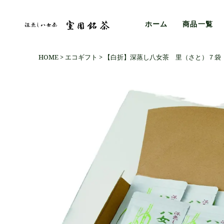
ホーム
商品一覧
HOME
エコギフト
【白折】深蒸し八女茶 里（さと）７袋