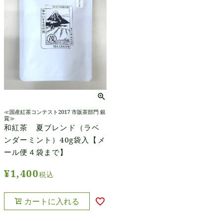
≪国産紅茶コンテスト2017 市販茶部門 銀
賞≫
和紅茶 夏ブレンド（ラベ
ンダーミント）40g袋入【メ
ール便４袋まで】
¥
1,400
税込
カートに入れる