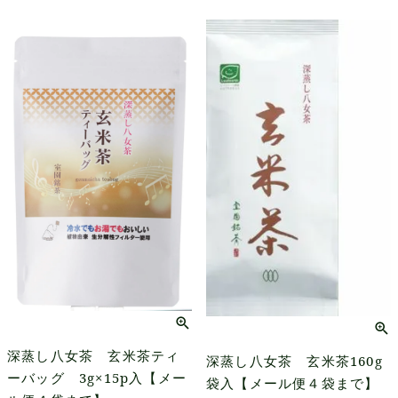
深蒸し八女茶 玄米茶ティ
深蒸し八女茶 玄米茶160g
ーバッグ 3g×15p入【メー
袋入【メール便４袋まで】