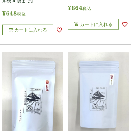
ル便４袋まで】
¥
864
税込
¥
648
税込
カートに入れる
カートに入れる