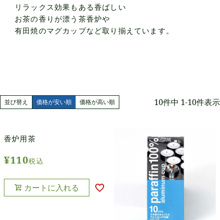
リラックス効果もある香ばしい
お茶の香りが漂う茶香炉や
有田焼のマグカップなど取り揃えています。
10
件中
1
-
10
件表示
並び替え
価格が安い順
価格が高い順
香炉用茶
¥
110
税込
カートに入れる