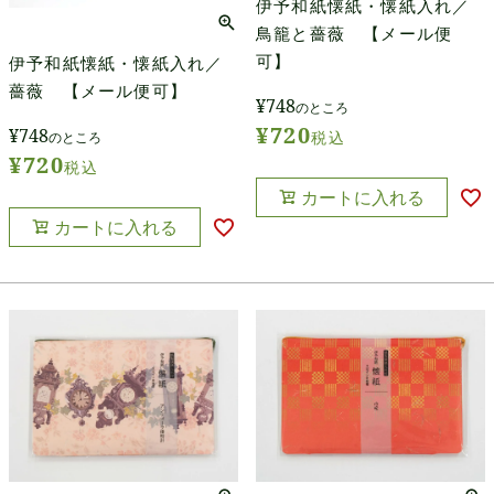
伊予和紙懐紙・懐紙入れ／
鳥籠と薔薇 【メール便
可】
伊予和紙懐紙・懐紙入れ／
薔薇 【メール便可】
¥
748
のところ
¥
720
¥
748
税込
のところ
¥
720
税込
カートに入れる
カートに入れる