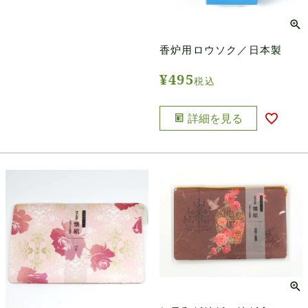
香炉用ロウソク／日本製
¥
495
税込
詳細を見る