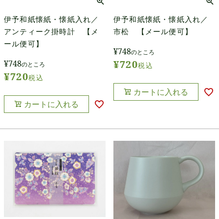
伊予和紙懐紙・懐紙入れ／
伊予和紙懐紙・懐紙入れ／
アンティーク掛時計 【メ
市松 【メール便可】
ール便可】
¥
748
のところ
¥
720
¥
748
のところ
税込
¥
720
税込
カートに入れる
カートに入れる