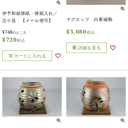
伊予和紙懐紙・懐紙入れ／
マグカップ 白素磁釉
辻ケ花 【メール便可】
¥
3,080
¥
748
税込
のところ
¥
720
税込
詳細を見る
カートに入れる