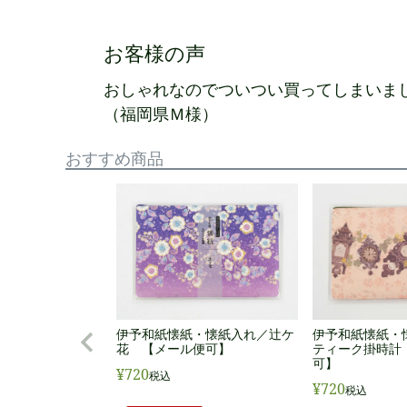
お客様の声
おしゃれなのでついつい買ってしまいま
（福岡県Ｍ様）
おすすめ商品
伊予和紙懐紙・
伊予和紙懐紙・懐紙入れ／辻ケ
ティーク掛時計
花 【メール便可】
可】
¥
720
税込
¥
720
税込