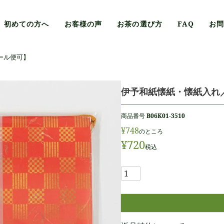
初めての方へ
お客様の声
お茶の選び方
FAQ
お
ール便可】
伊予和紙懐紙・懐紙入れ
商品番号
B06K01-3510
¥
748
のところ
¥
720
税込