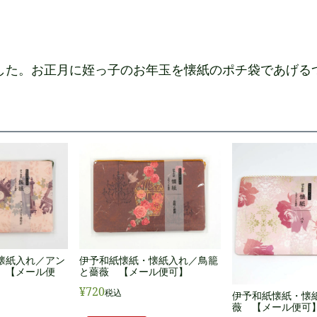
した。お正月に姪っ子のお年玉を懐紙のポチ袋であげる
懐紙入れ／アン
伊予和紙懐紙・懐紙入れ／鳥籠
 【メール便
と薔薇 【メール便可】
¥
720
税込
伊予和紙懐紙・懐
薇 【メール便可