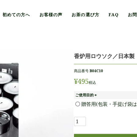
初めての方へ
お客様の声
お茶の選び方
FAQ
お
香炉用ロウソク／日本製
商品番号
B04C10
¥
495
税込
ご使用目的
(
贈答用(包装・手提げ袋は
必
須
)