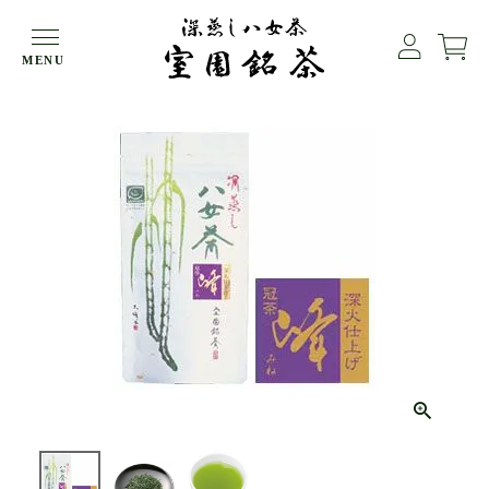
HOME
冠茶（かぶせ茶）
MENU
【冠茶】深蒸し八女茶 峰（みね）80g袋入【メール便可】