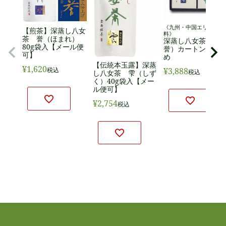
《九州・中国エリア送料
【煎茶】深蒸し八女
料》
茶 誉（ほまれ）
深蒸し八女茶（峰
80g袋入【メール便
誉）カートン２本
可】
め
【伝統本玉露】深蒸
¥
1,620
¥
3,888
税込
税込
し八女茶 雫（しず
く）40g袋入【メー
ル便可】
¥
2,754
税込