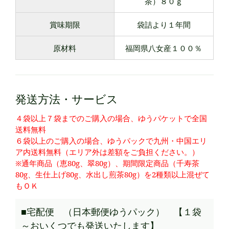
茶）８０ｇ
賞味期限
袋詰より１年間
原材料
福岡県八女産１００％
発送方法・サービス
４袋以上７袋までのご購入の場合、ゆうパケットで全国
送料無料
６袋以上のご購入の場合、ゆうパックで九州・中国エリ
ア内送料無料（エリア外は差額をご負担ください。）
※通年商品（恵80g、翠80g）、期間限定商品（千寿茶
80g、生仕上げ80g、水出し煎茶80g）を2種類以上混ぜて
もＯＫ
■宅配便 （日本郵便ゆうパック） 【１袋
～おいくつでも発送いたします】