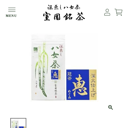
HOME
冠茶（かぶせ茶）
MENU
【冠茶】深蒸し八女茶 恵（めぐみ）80g袋入【メール便可】