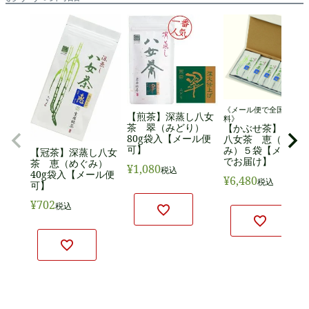
《メール便で全国送料無
【煎茶】深蒸し八女
料》
茶 翠（みどり）
【かぶせ茶】深蒸
80g袋入【メール便
八女茶 恵（めぐ
可】
み）５袋【メール
【冠茶】深蒸し八女
でお届け】
茶 恵（めぐみ）
¥
1,080
税込
40g袋入【メール便
¥
6,480
税込
可】
¥
702
税込