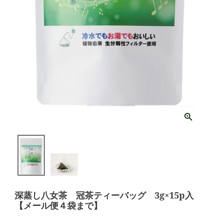
深蒸し八女茶 冠茶ティーバッグ 3g×15p入
【メール便４袋まで】