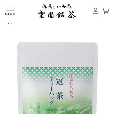
HOME
ティーバッグ
MENU
深蒸し八女茶 冠茶ティーバッグ 3g×15p入【メール便４袋ま
で】