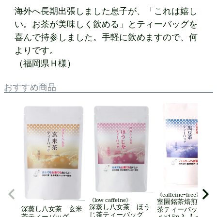
海外へ長期出張しました息子が、「これは嬉し
い。お茶が美味しく飲める」とティーバッグを
喜んで持参しました。手軽に飲めますので、何
よりです。
（福岡県Ｈ様）
おすすめ商品
《caffeineｰfree》
《low caffeine》
室園銘茶焙煎 黒
深蒸し八女茶 ほう
深蒸し八女茶 玄米
茶ティーバッグ 4
じ茶ティーバッグ
茶ティーバッグ
ｇ×15p入【メール