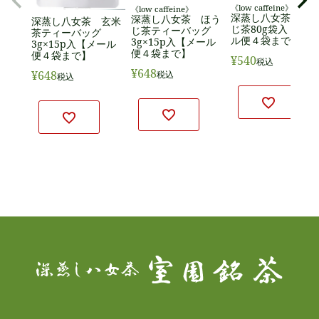
《low caffeine》
《low caffeine》
深蒸し八女茶 ほ
深蒸し八女茶 ほう
深蒸し八女茶 玄米
じ茶80g袋入【メー
じ茶ティーバッグ
茶ティーバッグ
ル便４袋まで】
3g×15p入【メール
3g×15p入【メール
便４袋まで】
便４袋まで】
¥
540
税込
¥
648
¥
648
税込
税込