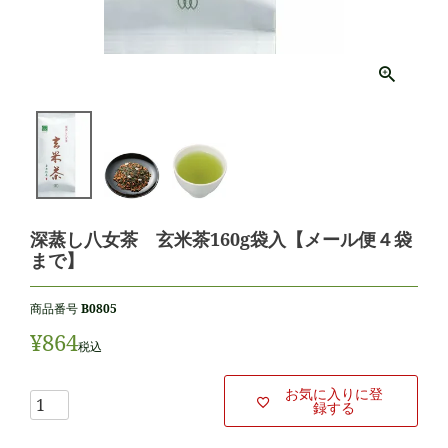
深蒸し八女茶 玄米茶160g袋入【メール便４袋
まで】
商品番号
B0805
¥
864
税込
お気に入りに登
録する