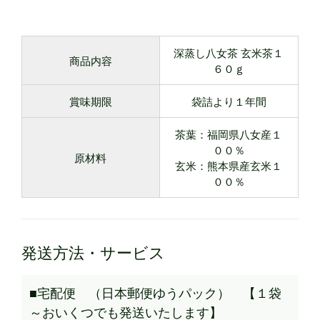
深蒸し八女茶 玄米茶１
商品内容
６０ｇ
賞味期限
袋詰より１年間
茶葉：福岡県八女産１
００％
原材料
玄米：熊本県産玄米１
００％
発送方法・サービス
■宅配便 （日本郵便ゆうパック） 【１袋
～おいくつでも発送いたします】