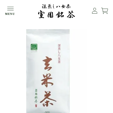
HOME
玄米茶
MENU
深蒸し八女茶 玄米茶160g袋入【メール便４袋まで】