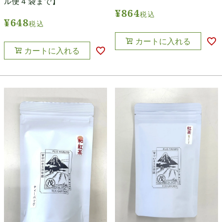
ル便４袋まで】
¥
864
税込
¥
648
税込
カートに入れる
カートに入れる