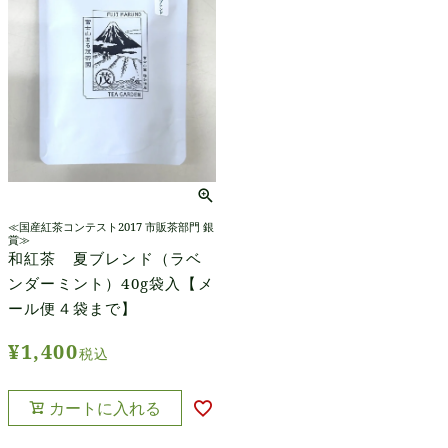
≪国産紅茶コンテスト2017 市販茶部門 銀
賞≫
和紅茶 夏ブレンド（ラベ
ンダーミント）40g袋入【メ
ール便４袋まで】
¥
1,400
税込
カートに入れる