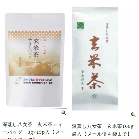
深蒸し八女茶 玄米茶ティ
深蒸し八女茶 玄米茶160g
ーバッグ 3g×15p入【メー
袋入【メール便４袋まで】