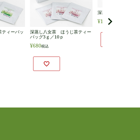
深蒸し八女茶 翠5g／
¥
1,160
税込
深蒸し八女茶 ほうじ茶ティー
茶ティーバッ
バッグ3ｇ／10ｐ
¥
680
税込