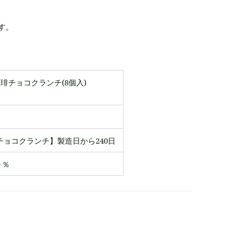
す。
琲チョコクランチ(8個入)
ョコクランチ】製造日から240日
０％