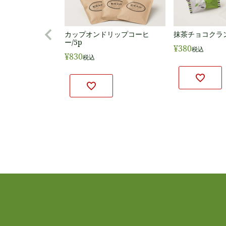
カップオンドリップコーヒ
抹茶チョコクラ
ー/5p
¥
380
税込
¥
830
税込