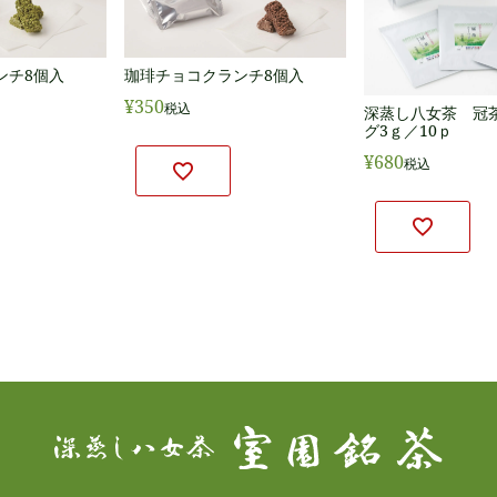
ンチ8個入
珈琲チョコクランチ8個入
¥
350
税込
深蒸し八女茶 冠
グ3ｇ／10ｐ
¥
680
税込