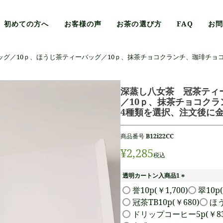
初めての方へ
お客様の声
お茶の選び方
FAQ
お
ッグ／10ｐ、ほうじ茶ティーバッグ／10ｐ、抹茶チョコクランチ、珈琲チョ
深蒸し八女茶 冠茶ティ
／10ｐ、抹茶チョコクラ
4種類を選択、注文後に
商品番号
B12i22CC
¥
2,285
税込
透明カートン入商品1
(
誉10p(￥1,700)
翠10p(
必
冠茶TB10p(￥680)
ほう
須
ドリップコーヒー5p(￥83
)