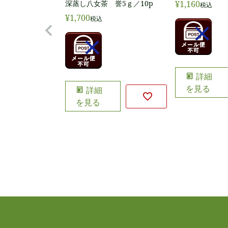
¥
1,160
深蒸し八女茶 誉5ｇ／10p
税込
¥
1,700
税込
詳細
を見る
詳細
を見る