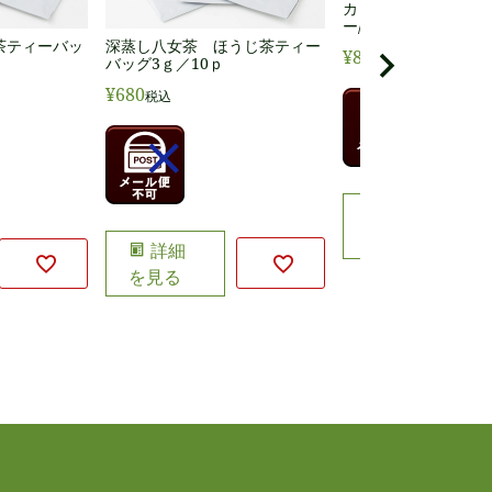
カップオンドリップ
ー/5p
深蒸し八女茶 ほうじ茶ティー
茶ティーバッ
¥
830
税込
バッグ3ｇ／10ｐ
¥
680
税込
カート
に入れる
詳細
を見る