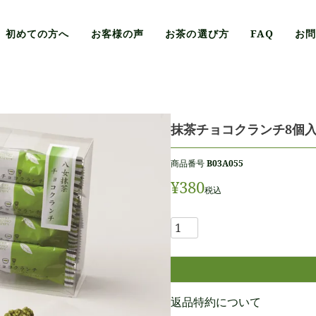
初めての方へ
お客様の声
お茶の選び方
FAQ
お
抹茶チョコクランチ8個
商品番号
B03A055
¥
380
税込
返品特約について