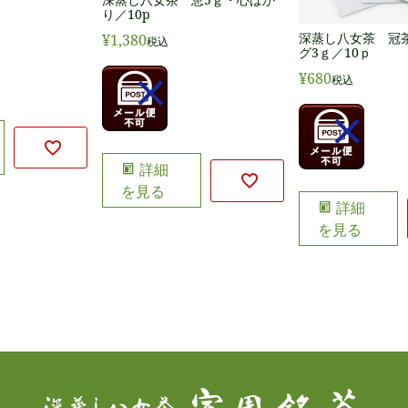
り／10p
深蒸し八女茶 冠
¥
1,380
税込
グ3ｇ／10ｐ
¥
680
税込
詳細
を見る
詳細
を見る