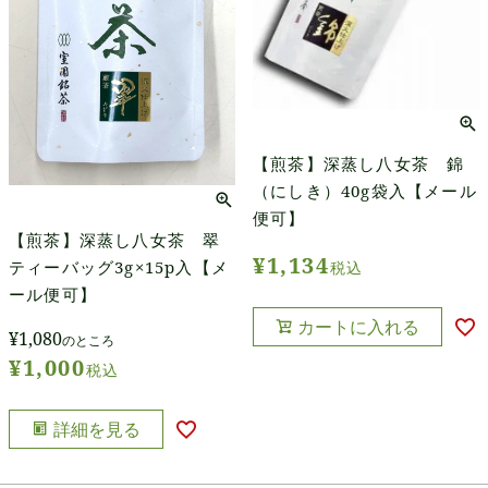
【煎茶】深蒸し八女茶 錦
（にしき）40g袋入【メール
便可】
【煎茶】深蒸し八女茶 翠
¥
1,134
ティーバッグ3g×15p入【メ
税込
ール便可】
カートに入れる
¥
1,080
のところ
¥
1,000
税込
詳細を見る