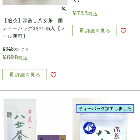
¥
752
税込
【煎茶】深蒸し八女茶 国
ティーバッグ3g×15p入【メ
詳細を見る
ール便可】
¥
648
のところ
¥
600
税込
詳細を見る