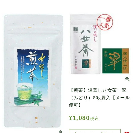
【煎茶】深蒸し八女茶 翠
（みどり）80g袋入【メール
便可】
¥
1,080
税込