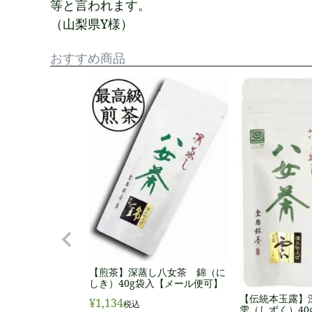
等と言われます。
（山梨県Y様）
おすすめ商品
【煎茶】深蒸し八女茶 錦（に
しき）40g袋入【メール便可】
【伝統本玉露
¥
1,134
税込
雫（しずく）40