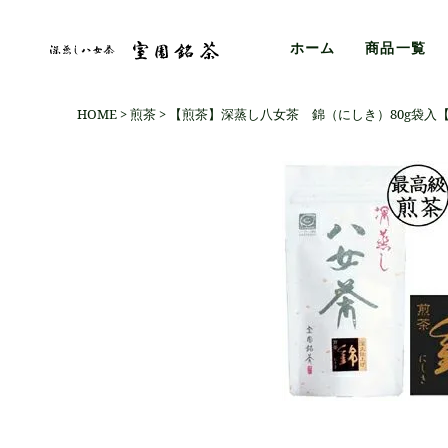
ホーム
商品一覧
HOME
煎茶
【煎茶】深蒸し八女茶 錦（にしき）80g袋入