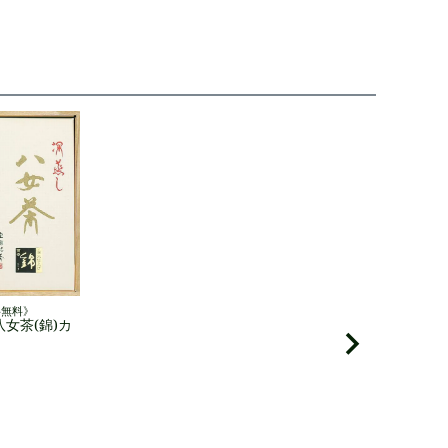
料無料》
女茶(錦)カ