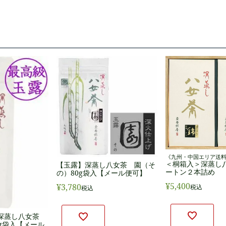
《九州・中国エリア送
＜桐箱入＞深蒸し八
【玉露】深蒸し八女茶 園（そ
ートン２本詰め
の）80g袋入【メール便可】
¥
5,400
¥
3,780
税込
税込
】深蒸し八女茶
g袋入【メール