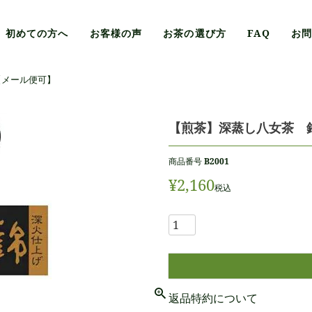
初めての方へ
お客様の声
お茶の選び方
FAQ
お
【メール便可】
【煎茶】深蒸し八女茶 
商品番号
B2001
¥
2,160
税込
返品特約について