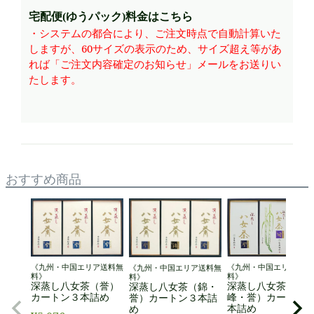
宅配便(ゆうパック)料金はこちら
・システムの都合により、ご注文時点で自動計算いた
しますが、60サイズの表示のため、サイズ超え等があ
れば「ご注文内容確定のお知らせ」メールをお送りい
たします。
おすすめ商品
《九州・中国エリア送料
《九州・中国エリア送料無
《九州・中国エリア送料無
料》
料》
料》
深蒸し八女茶（錦
深蒸し八女茶（誉）
深蒸し八女茶（錦・
峰・誉）カートン
カートン３本詰め
誉）カートン３本詰
本詰め
め