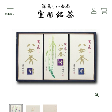
HOME
ギフト（九州・中国エリア送料無料）
MENU
深蒸し八女茶（峰・誉）カートン３本詰め