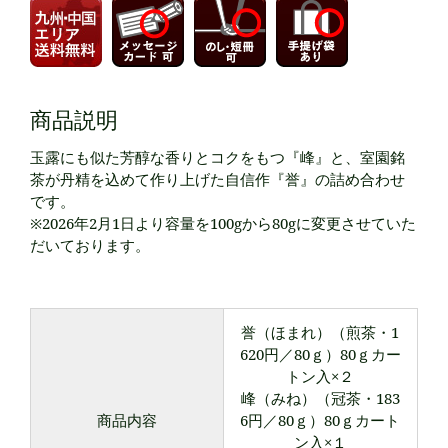
商品説明
玉露にも似た芳醇な香りとコクをもつ『峰』と、室園銘
茶が丹精を込めて作り上げた自信作『誉』の詰め合わせ
です。
※2026年2月1日より容量を100gから80gに変更させていた
だいております。
誉（ほまれ）（煎茶・1
620円／80ｇ）80ｇカー
トン入×２
峰（みね）（冠茶・183
商品内容
6円／80ｇ）80ｇカート
ン入×１