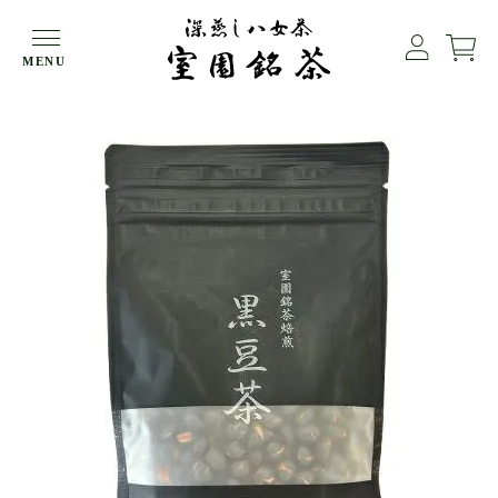
HOME
ほうじ茶
MENU
室園銘茶焙煎 黒豆茶150g袋入【メール便４袋まで】