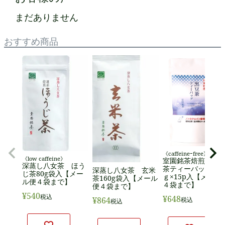
まだありません
おすすめ商品
《caffeineｰfree》
《low caffeine》
室園銘茶焙煎 黒
深蒸し八女茶 ほう
茶ティーバッグ 4
深蒸し八女茶 玄米
じ茶80g袋入【メー
ｇ×15p入【メール
茶160g袋入【メール
ル便４袋まで】
４袋まで】
便４袋まで】
¥
540
税込
¥
648
¥
864
税込
税込