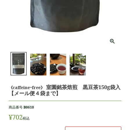
室園銘茶焙煎 黒豆茶150g袋入
《caffeineｰfree》
【メール便４袋まで】
商品番号
B0610
¥
702
税込