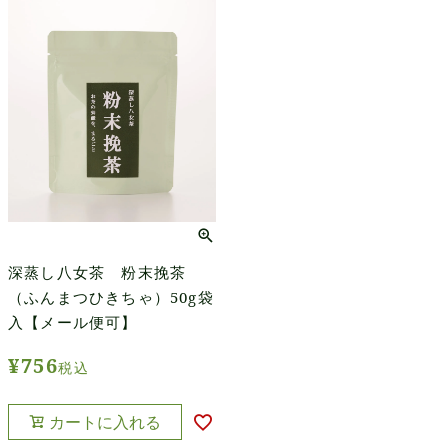
深蒸し八女茶 粉末挽茶
（ふんまつひきちゃ）50g袋
入【メール便可】
¥
756
税込
カートに入れる