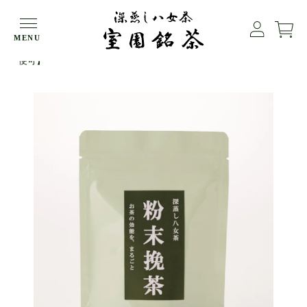
HOME
粉末茶
MENU
深蒸し八女茶 粉末挽茶（ふんまつひきちゃ）50g袋入【メール
便可】