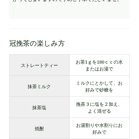
冠挽茶の楽しみ方
お茶1ｇを180ｃｃの水
ストレートティー
またはお湯で
ミルクにとかして、お
抹茶ミルク
好みで砂糖を
挽茶３に塩を２加え、
抹茶塩
よく混ぜる
お湯割りや水割りにお
焼酎
好みで