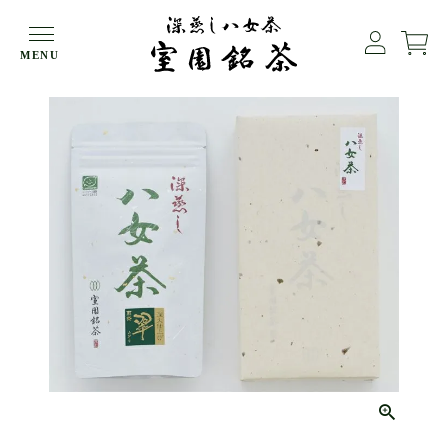
HOME
ギフト
深蒸し八女茶（翠）１袋箱入
MENU