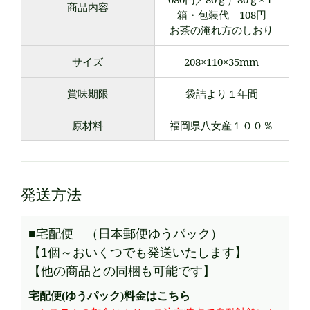
商品内容
箱・包装代 108円
お茶の淹れ方のしおり
サイズ
208×110×35mm
賞味期限
袋詰より１年間
原材料
福岡県八女産１００％
発送方法
■宅配便 （日本郵便ゆうパック）
【1個～おいくつでも発送いたします】
【他の商品との同梱も可能です】
宅配便(ゆうパック)料金はこちら