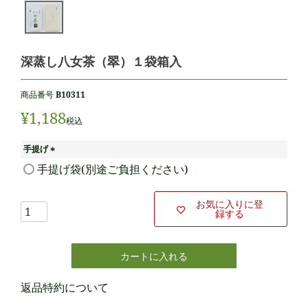
深蒸し八女茶（翠）１袋箱入
商品番号
B10311
¥
1,188
税込
手提げ
(
手提げ袋(別途ご負担ください)
必
須
)
お気に入りに登
録する
カートに入れる
返品特約について