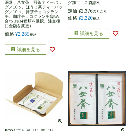
深蒸し八女茶 冠茶ティーバッ
グ加工 ２袋詰め
グ／10ｐ、ほうじ茶ティーバッ
定価
¥
2,376
グ／10ｐ、抹茶チョコクラン
のところ
チ、珈琲チョコクランチ(詰め
価格
¥
2,220
税込
合わせの4種類を選択、注文後
に金額を変更）
詳細を見る
価格
¥
2,285
税込
詳細を見る
ECOギフト 翠（1）恵（1）