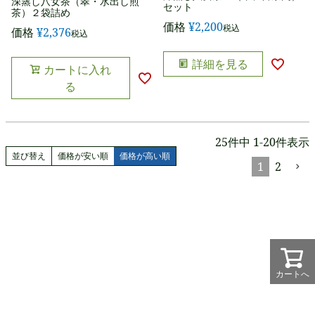
深蒸し八女茶（翠・水出し煎
セット
茶）２袋詰め
価格
¥
2,200
税込
価格
¥
2,376
税込
詳細を見る
カートに入れ
る
25
件中
1
-
20
件表示
並び替え
価格が安い順
価格が高い順
1
2
カートへ