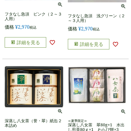
フタなし急須 ピンク（２～３
フタなし急須 浅グリーン（２
人用）
～３人用）
価格
¥
2,970
税込
価格
¥
2,970
税込
詳細を見る
詳細を見る
深蒸し八女茶（誉・翠）紙缶２
≪夏季限定≫
深蒸し八女茶 翠80g×1 水出
本詰め
し煎茶80ｇ×1 わらび餅×3