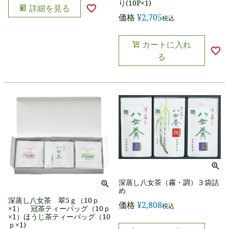
り(10P×1)
詳細を見る
価格
¥
2,705
税込
カートに入れ
る
深蒸し八女茶（霧・調）３袋詰
め
深蒸し八女茶 翠5ｇ（10ｐ
価格
¥
2,808
税込
×1） 冠茶ティーバッグ（10ｐ
×1）ほうじ茶ティーバッグ（10
ｐ×1)