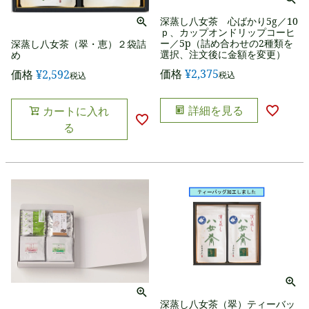
深蒸し八女茶 心ばかり5g／10
ｐ、カップオンドリップコーヒ
ー／5p（詰め合わせの2種類を
深蒸し八女茶（翠・恵）２袋詰
選択、注文後に金額を変更）
め
価格
¥
2,375
価格
¥
2,592
税込
税込
詳細を見る
カートに入れ
る
深蒸し八女茶（翠）ティーバッ