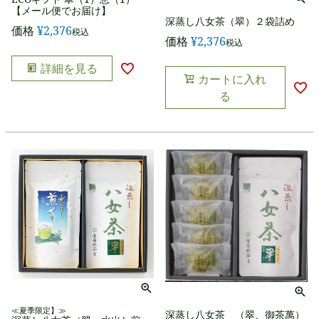
【メール便でお届け】
深蒸し八女茶（翠）２袋詰め
価格
¥
2,376
税込
価格
¥
2,376
税込
詳細を見る
カートに入れ
る
≪夏季限定】≫
深蒸し八女茶 （翠、御茶萬）