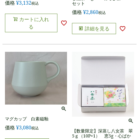
価格
¥
3,132
セット
税込
価格
¥
2,860
税込
カートに入れ
る
詳細を見る
マグカップ 白素磁釉
価格
¥
3,080
税込
【数量限定】深蒸し八女茶 翠
5ｇ（10P×1） 恵5g・心ばか