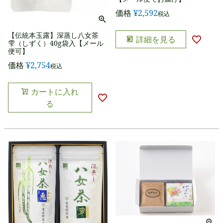
価格
¥
2,592
税込
【伝統本玉露】深蒸し八女茶
詳細を見る
雫（しずく）40g袋入【メール
便可】
価格
¥
2,754
税込
カートに入れ
る