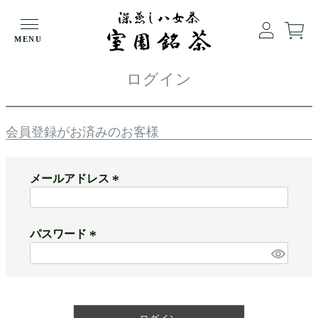
HOME
ログイン
MENU
ログイン
会員登録がお済みのお客様
メールアドレス
(
必
パスワード
須
)
(
必
須
)