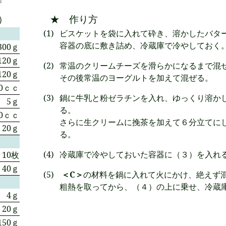
）
★ 作り方
ビスケットを袋に入れて砕き、溶かしたバタ
容器の底に敷き詰め、冷蔵庫で冷やしておく
300ｇ
120ｇ
常温のクリームチーズを滑らかになるまで混
120ｇ
その後常温のヨーグルトを加えて混ぜる。
80ｃｃ
鍋に牛乳と粉ゼラチンを入れ、ゆっくり溶か
5ｇ
る。
00ｃｃ
さらに生クリームに挽茶を加えて６分立てに
20ｇ
る。
冷蔵庫で冷やしておいた容器に（３）を入れ
10枚
40ｇ
＜C＞
の材料を鍋に入れて火にかけ、絶えず
粗熱を取ってから、（４）の上に乗せ、冷蔵
4ｇ
20ｇ
150ｇ