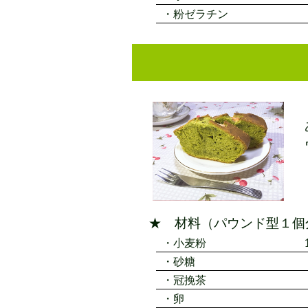
粉ゼラチン
★ 材料（パウンド型１個
小麦粉
砂糖
冠挽茶
卵