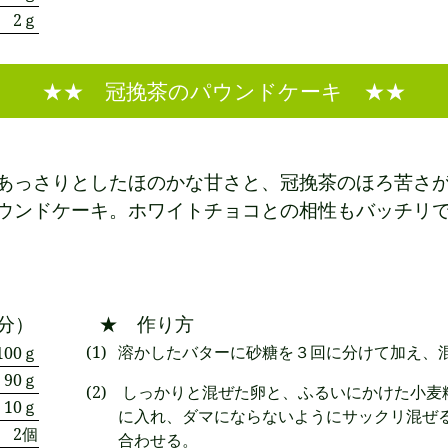
2ｇ
★★ 冠挽茶のパウンドケーキ ★★
あっさりとしたほのかな甘さと、冠挽茶のほろ苦さ
ウンドケーキ。ホワイトチョコとの相性もバッチリ
分）
★ 作り方
溶かしたバターに砂糖を３回に分けて加え、
100ｇ
90ｇ
しっかりと混ぜた卵と、ふるいにかけた小麦
10ｇ
に入れ、ダマにならないようにサックリ混ぜ
2個
合わせる。