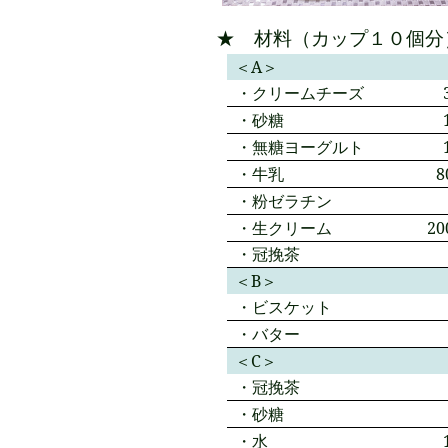
★ 材料（カップ１０個分
＜A＞
クリームチーズ
砂糖
無糖ヨーグルト
牛乳
粉ゼラチン
生クリーム
2
冠挽茶
＜B＞
ビスケット
バター
＜C＞
冠挽茶
砂糖
水