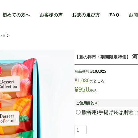
初めての方へ
お客様の声
お茶の選び方
FAQ
お
ション
河
【夏の得市・期間限定特価】
商品番号
B10A025
¥
1,080
のところ
¥
950
税込
ご使用目的
(
贈答用(手提げ袋は別途ご
必
須
)