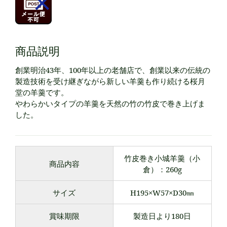
商品説明
創業明治43年、100年以上の老舗店で、創業以来の伝統の
製造技術を受け継ぎながら新しい羊羹も作り続ける桜月
堂の羊羹です。
やわらかいタイプの羊羹を天然の竹の竹皮で巻き上げま
した。
竹皮巻き小城羊羹（小
商品内容
倉）：260g
サイズ
H195×W57×D30㎜
賞味期限
製造日より180日