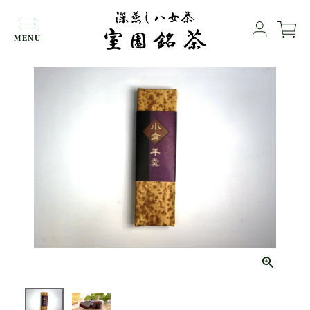
HOME
お菓子・お茶とお菓子
竹皮巻き小城羊羹（小倉）
MENU