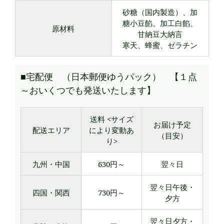
砂糖（国内製造）、加
糖小豆餡、加工白餡、
原材料
甘納豆大納言
寒天、蜂蜜、ゼラチン
■宅配便 （日本郵便ゆうパック） 【１点
～おいくつでも発送いたします】
送料 <サイズ
お届け予定
配送エリア
により変動あ
（目安）
り>
九州・中国
630円～
翌々日
翌々日午後・
四国・関西
730円～
夕方
翌々日夕方・