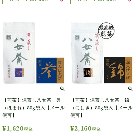
【煎茶】深蒸し八女茶 誉
【煎茶】深蒸し八女茶 錦
（ほまれ）80g袋入【メール
（にしき）80g袋入【メール
便可】
便可】
¥
1,620
¥
2,160
税込
税込