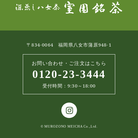
〒834-0064 福岡県八女市蒲原948-1
お問い合わせ・ご注文はこちら
0120-23-3444
受付時間：9:30～18:00
© MUROZONO MEICHA Co.,Ltd.