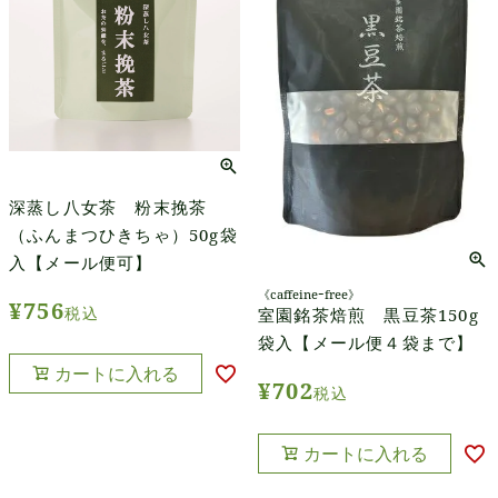
深蒸し八女茶 粉末挽茶
（ふんまつひきちゃ）50g袋
入【メール便可】
《caffeineｰfree》
¥
756
税込
室園銘茶焙煎 黒豆茶150g
袋入【メール便４袋まで】
カートに入れる
¥
702
税込
カートに入れる