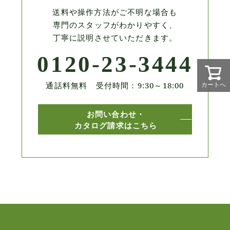
送料や操作方法がご不明な場合も
専門のスタッフがわかりやすく、
丁寧に説明させていただきます。
0120-23-3444
通話料無料 受付時間：9:30～18:00
カートへ
お問い合わせ・
カタログ請求はこちら