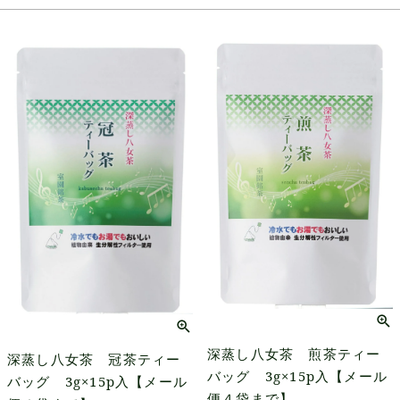
深蒸し八女茶 煎茶ティー
深蒸し八女茶 冠茶ティー
バッグ 3g×15p入【メール
バッグ 3g×15p入【メール
便４袋まで】