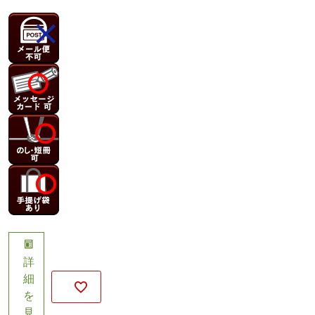
詳
細
を
見