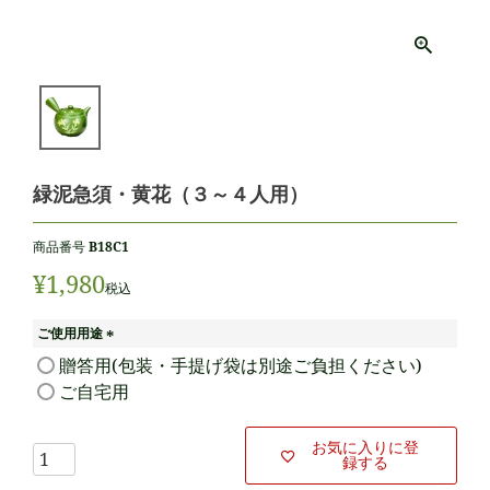
緑泥急須・黄花（３～４人用）
商品番号
B18C1
¥
1,980
税込
ご使用用途
(
贈答用(包装・手提げ袋は別途ご負担ください)
必
ご自宅用
須
)
お気に入りに登
録する