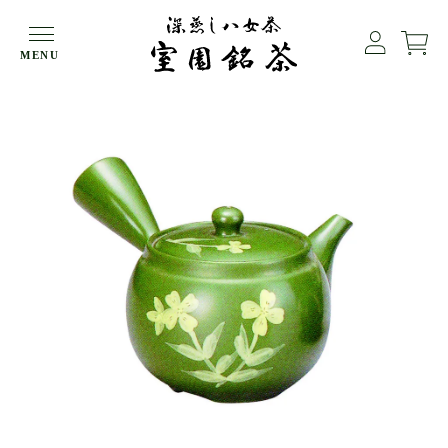
HOME
急須・茶器
緑泥急須・黄花（３～４人用）
MENU