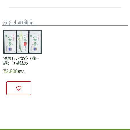
おすすめ商品
深蒸し八女茶（霧・
調）３袋詰め
¥
2,808
税込