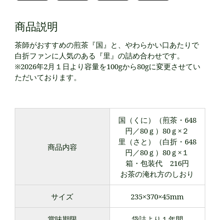
商品説明
茶師がおすすめの煎茶『国』と、やわらかい口あたりで
白折ファンに人気のある『里』の詰め合わせです。
※2026年2月１日より容量を100gから80gに変更させてい
ただいております。
国（くに）（煎茶・648
円／80ｇ）80ｇ×２
里（さと）（白折・648
商品内容
円／80ｇ）80ｇ×１
箱・包装代 216円
お茶の淹れ方のしおり
サイズ
235×370×45mm
賞味期限
袋詰より１年間