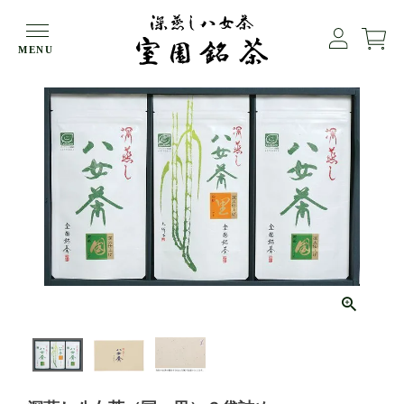
HOME
ギフト
深蒸し八女茶（国・里）３袋詰め
MENU