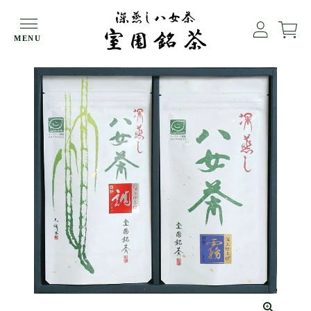
HOME
ギフト
深蒸し八女茶（霧・調）２袋詰め
MENU